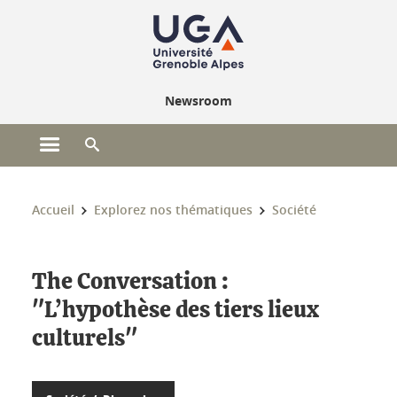
Gestion des cookies
Newsroom
Ouvrir le menu principal
Ouvrir le moteur de recherche
Vous êtes ici :
Accueil
Explorez nos thématiques
Société
The Conversation :
"L’hypothèse des tiers lieux
culturels"