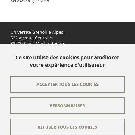
Mis à jour le5 juin 2018
Université Grenoble Alpes
621 avenue Centrale
38400 Saint-Martin-d'Hères
www.univ-grenoble-alpes.fr
Ce site utilise des cookies pour améliorer
votre expérience d'utilisateur
Contact
Plan du site
ACCEPTER TOUS LES COOKIES
L'équipe éditoriale
PERSONNALISER
Les auteurs
Crédits
REFUSER TOUS LES COOKIES
Mentions légales