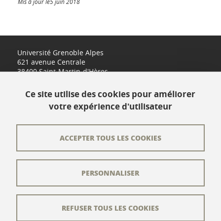
Mis à jour le5 juin 2018
Université Grenoble Alpes
621 avenue Centrale
38400 Saint-Martin-d'Hères
www.univ-grenoble-alpes.fr
Ce site utilise des cookies pour améliorer
votre expérience d'utilisateur
Contact
Plan du site
ACCEPTER TOUS LES COOKIES
L'équipe éditoriale
PERSONNALISER
Les auteurs
Crédits
REFUSER TOUS LES COOKIES
Mentions légales