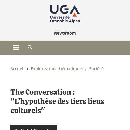
Gestion des cookies
Newsroom
Ouvrir le menu principal
Ouvrir le moteur de recherche
Vous êtes ici :
Accueil
Explorez nos thématiques
Société
The Conversation :
"L’hypothèse des tiers lieux
culturels"