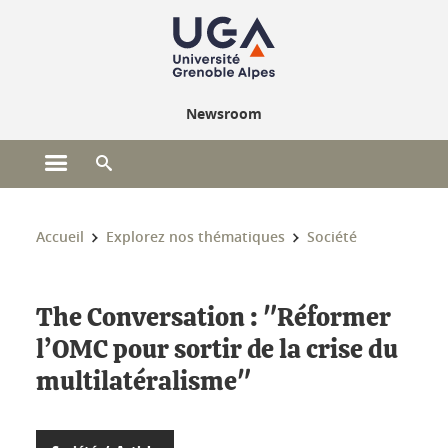
Gestion des cookies
Newsroom
Ouvrir le menu principal
Ouvrir le moteur de recherche
Vous êtes ici :
Accueil
Explorez nos thématiques
Société
The Conversation : "Réformer
l’OMC pour sortir de la crise du
multilatéralisme"