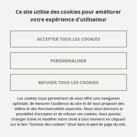
www.univ-grenoble-alpes.fr
Ce site utilise des cookies pour améliorer
votre expérience d'utilisateur
Contact
Plan du site
ACCEPTER TOUS LES COOKIES
L'équipe éditoriale
PERSONNALISER
Les auteurs
Crédits
REFUSER TOUS LES COOKIES
Mentions légales
Données personnelles
Les cookies nous permettent de vous offrir une navigation
optimale, de mesurer l'audience du site et de vous proposer des
vidéos et des fonctionnalités avancées. Nous vous donnons la
Gestion des cookies
possibilité d'accepter et de refuser ces cookies. Vous pouvez
changer d'avis et modifier votre choix à tout moment en cliquant
Accessibilité : non conforme
sur le lien "Gestion des cookies" situé dans le pied de page du site.