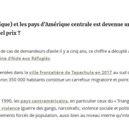
ique) et les pays d’Amérique centrale est devenue un
el prix ?
de cas de demandeurs d’asile il y a cinq ans, ce chiffre a décuplé
ne d’Aide aux Réfugiés
.
sentées dans la
ville frontalière de Tapachula en 2017
au sud d
viron 350 000 habitants constitue un carrefour migratoire et poin
s 1990, les
pays centraméricains
, en particulier ceux du « Tria
 violence
(guerre des gangs, narcotrafic, violence sociale et poli
ents forcés de population, aussi bien au niveau interne qu’inter