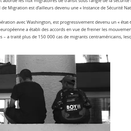
ordé les flux migratoires de transit sous l’angle de la sécurité n
l de Migration est d’ailleurs devenu une « Instance de Sécurité Na
ration avec Washington, est progressivement devenu un « état-ta
 européenne a établi des accords en vue de freiner les mouvement
es – a traité plus de 150 000 cas de migrants centraméricains, l