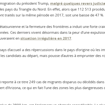
immigration du président Trump,
malgré quelques revers judicia
s pays du Triangle du Nord. En effet, alors que 112 513 procédure
nt traités sur la même période en 2017, soit une baisse de 47 %.
 étatsunienne et la fermeture des frontières a induit une forte cr
nnées. Ces derniers vivent désormais dans la peur d’une expulsion
ouveraient en
situation irrégulière en 2017
.
e pays d’accueil a des répercussions dans le pays d’origine où l
er les candidats au départ, mais pousse d’autres à emprunter des 
 reporte à ce titre 249 cas de migrants disparus ou décédés dans l
ésert d’Arizona, ce qui en fait l’une des zones les plus dangereuses