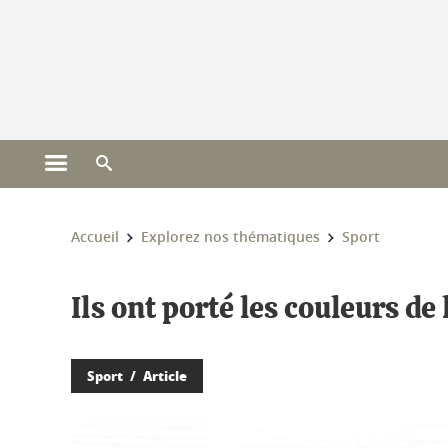
Gestion des cookies
Ouvrir le menu principal
Ouvrir le moteur de recherche
Vous êtes ici :
Accueil
Explorez nos thématiques
Sport
Ils ont porté les couleurs d
Sport
Article