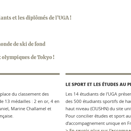
ants et les diplômés de l’UGA !
monde de ski de fond
 olympiques de Tokyo !
LE SPORT ET LES ÉTUDES AU 
e place du classement des
Les 14 étudiants de l'UGA présen
e 13 médailles : 2 en or, 4 en
des 500 étudiants sportifs de ha
uniel, Marine Challamel et
haut niveau (CIUSHN) du site uni
nçaise.
Pour concilier études et sport au 
d’accompagnement unique en Fr
> En savoir plus sur l’accom