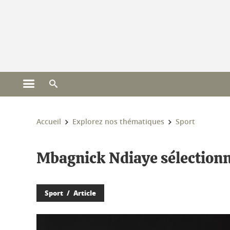
Gestion des cookies
Ouvrir le menu principal
Ouvrir le moteur de recherche
Vous êtes ici :
Accueil
Explorez nos thématiques
Sport
Mbagnick Ndiaye sélectionn
Sport
Article