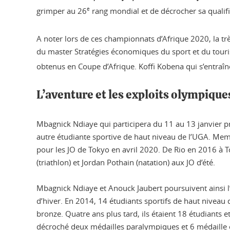
grimper au 26
e
rang mondial et de décrocher sa qualifi
A noter lors de ces championnats d’Afrique 2020, la trè
du master Stratégies économiques du sport et du touris
obtenus en Coupe d’Afrique. Koffi Kobena qui s’entraî
L’aventure et les exploits olympique
Mbagnick Ndiaye qui participera du 11 au 13 janvier 
autre étudiante sportive de haut niveau de l’UGA. Membr
pour les JO de Tokyo en avril 2020. De Rio en 2016 à 
(triathlon) et Jordan Pothain (natation) aux JO d’été.
Mbagnick Ndiaye et Anouck Jaubert poursuivent ainsi l’hi
d’hiver. En 2014, 14 étudiants sportifs de haut niveau
bronze. Quatre ans plus tard, ils étaient 18 étudiant
décroché deux médailles paralympiques et 6 médaille o