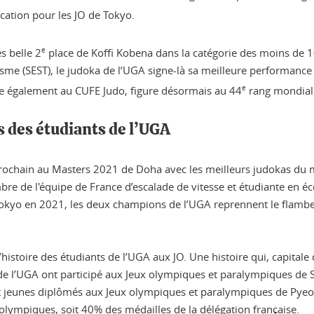
cation pour les JO de Tokyo.
s belle 2
e
place de Koffi Kobena dans la catégorie des moins de 10
me (SEST), le judoka de l’UGA signe-là sa meilleure performance 
ne également au CUFE Judo, figure désormais au 44
e
rang mondial
s des étudiants de l’UGA
prochain au Masters 2021 de Doha avec les meilleurs judokas du
e de l'équipe de France d’escalade de vitesse et étudiante en écol
Tokyo en 2021, les deux champions de l’UGA reprennent le flambe
stoire des étudiants de l’UGA aux JO. Une histoire qui, capitale d
 de l’UGA ont participé aux Jeux olympiques et paralympiques de S
s et jeunes diplômés aux Jeux olympiques et paralympiques de Py
lympiques, soit 40% des médailles de la délégation française.