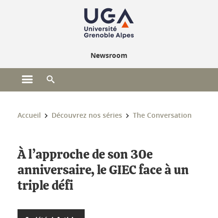
Gestion des cookies
Newsroom
Ouvrir le menu principal
Ouvrir le moteur de recherche
Vous êtes ici :
Accueil
Découvrez nos séries
The Conversation
À l’approche de son 30e
anniversaire, le GIEC face à un
triple défi