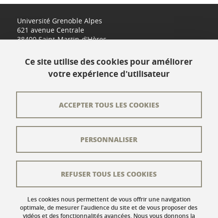
Université Grenoble Alpes
621 avenue Centrale
38400 Saint-Martin-d'Hères
www.univ-grenoble-alpes.fr
Ce site utilise des cookies pour améliorer
votre expérience d'utilisateur
Contact
Plan du site
ACCEPTER TOUS LES COOKIES
L'équipe éditoriale
PERSONNALISER
Les auteurs
Crédits
REFUSER TOUS LES COOKIES
Mentions légales
Données personnelles
Les cookies nous permettent de vous offrir une navigation
optimale, de mesurer l'audience du site et de vous proposer des
vidéos et des fonctionnalités avancées. Nous vous donnons la