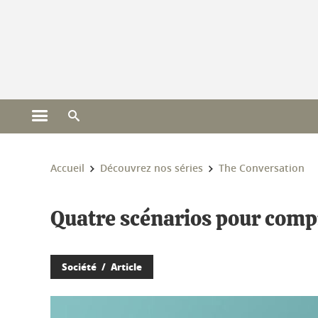
Gestion des cookies
Ouvrir le menu principal
Ouvrir le moteur de recherche
Vous êtes ici :
Accueil
Découvrez nos séries
The Conversation
Quatre scénarios pour comp
Société
Article