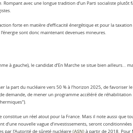
 Rompant avec une longue tradition d’un Parti socialiste plutôt 
istes.
ction forte en matière d’efficacité énergétique et pour la taxatio
r l’énergie sont donc maintenant devenues mineures.
me à gauche), le candidat d’En Marche se situe bien ailleurs… mais 
aisser la part du nucléaire vers 50 % à l’horizon 2025, de favorise
e de demande, de mener un programme accéléré de réhabilitation c
thermiques").
gie constitue un réel atout pour la France. Mais il note aussi que t
 d’une nouvelle vague d’investissements, seront conditionnées pa
es par l’Autorité de sûreté nucléaire
(ASN)
à partir de 2018. Pour 