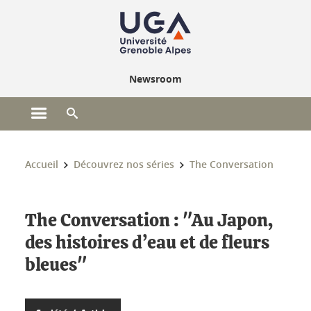
Gestion des cookies
Newsroom
Ouvrir le menu principal
Ouvrir le moteur de recherche
Vous êtes ici :
Accueil
Découvrez nos séries
The Conversation
The Conversation : "Au Japon,
des histoires d’eau et de fleurs
bleues"