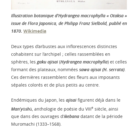
Illustration botanique d’Hydrangea macrophylla « Otaksa »
issue de Flora Japonica, de Philipp Franz Sielbold, publié en
1870.
Wikimedia
Deux types d’arbustes aux inflorescences distinctes
cohabitent sur l’archipel ; celles rassemblées en
sphères, les
gaku ajisai
(
Hydrangea macrophylla
) et celles
formant des plateaux, nommées
sawa ajisai
(H. serrata)
.
Ces dernières rassemblent des fleurs aux imposants
sépales colorés et de plus petits au centre.
Endémiques du Japon, les
ajisai
figurent déjà dans le
e
Man’yōshū
, anthologie de poésie du VIII
siècle, ainsi
que dans des ouvrages d’
ikebana
datant de la période
Muromachi (1333–1568).