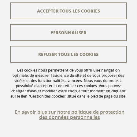
38400 Saint-Martin-d'Hères
ACCEPTER TOUS LES COOKIES
www.univ-grenoble-alpes.fr
PERSONNALISER
Contact
Plan du site
REFUSER TOUS LES COOKIES
L'équipe éditoriale
Les auteurs
Les cookies nous permettent de vous offrir une navigation
optimale, de mesurer l'audience du site et de vous proposer des
vidéos et des fonctionnalités avancées. Nous vous donnons la
Crédits
possibilité d'accepter et de refuser ces cookies. Vous pouvez
changer d'avis et modifier votre choix à tout moment en cliquant
Mentions légales
sur le lien "Gestion des cookies" situé dans le pied de page du site.
Données personnelles
En savoir plus sur notre politique de protection
des données personnelles
Gestion des cookies
Accessibilité : non conforme