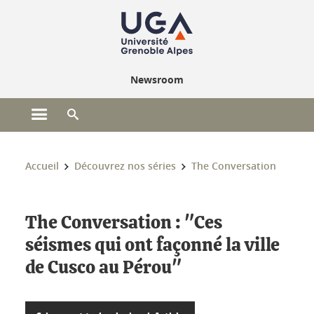
Gestion des cookies
Newsroom
Ouvrir le menu principal
Ouvrir le moteur de recherche
Vous êtes ici :
Accueil
Découvrez nos séries
The Conversation
The Conversation : "Ces
séismes qui ont façonné la ville
de Cusco au Pérou"