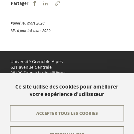
Partager sur Facebook
Partager sur LinkedIn
Partager
Publié le6 mars 2020
Mis à jour le6 mars 2020
Université Grenoble Alpes
621 avenue Centrale
38400 Saint-Martin-d'Hères
www.univ-grenoble-alpes.fr
Ce site utilise des cookies pour améliorer
votre expérience d'utilisateur
Contact
Plan du site
ACCEPTER TOUS LES COOKIES
L'équipe éditoriale