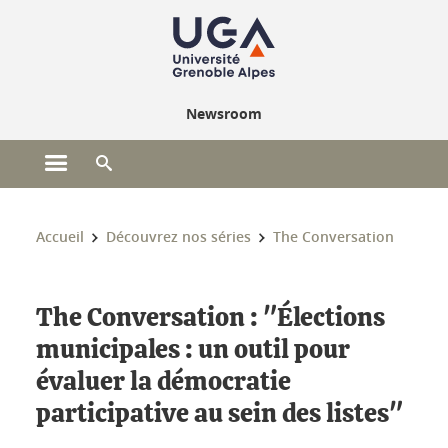
Gestion des cookies
Newsroom
Ouvrir le menu principal
Ouvrir le moteur de recherche
Vous êtes ici :
Accueil
Découvrez nos séries
The Conversation
The Conversation : "Élections
municipales : un outil pour
évaluer la démocratie
participative au sein des listes"