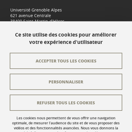
Université Grenoble Alpes
621 avenue Centrale
38400 Saint-Martin-d'Hères
www.univ-grenoble-alpes.fr
Ce site utilise des cookies pour améliorer
votre expérience d'utilisateur
Contact
Plan du site
ACCEPTER TOUS LES COOKIES
L'équipe éditoriale
PERSONNALISER
Les auteurs
Crédits
REFUSER TOUS LES COOKIES
Mentions légales
Données personnelles
Les cookies nous permettent de vous offrir une navigation
optimale, de mesurer l'audience du site et de vous proposer des
vidéos et des fonctionnalités avancées. Nous vous donnons la
Gestion des cookies