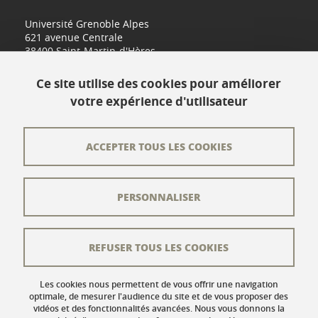
Université Grenoble Alpes
621 avenue Centrale
38400 Saint-Martin-d'Hères
www.univ-grenoble-alpes.fr
Ce site utilise des cookies pour améliorer
votre expérience d'utilisateur
Contact
Plan du site
ACCEPTER TOUS LES COOKIES
L'équipe éditoriale
PERSONNALISER
Les auteurs
Crédits
REFUSER TOUS LES COOKIES
Mentions légales
Données personnelles
Les cookies nous permettent de vous offrir une navigation
optimale, de mesurer l'audience du site et de vous proposer des
vidéos et des fonctionnalités avancées. Nous vous donnons la
Gestion des cookies