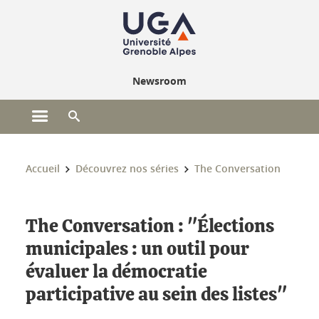
Gestion des cookies
Newsroom
Ouvrir le menu principal
Ouvrir le moteur de recherche
Vous êtes ici :
Accueil
Découvrez nos séries
The Conversation
The Conversation : "Élections
municipales : un outil pour
évaluer la démocratie
participative au sein des listes"