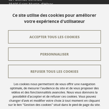
38400 Saint-Martin-d'Hères
www.univ-grenoble-alpes.fr
Ce site utilise des cookies pour améliorer
votre expérience d'utilisateur
Contact
Plan du site
ACCEPTER TOUS LES COOKIES
L'équipe éditoriale
PERSONNALISER
Les auteurs
Crédits
REFUSER TOUS LES COOKIES
Mentions légales
Données personnelles
Les cookies nous permettent de vous offrir une navigation
optimale, de mesurer l'audience du site et de vous proposer des
vidéos et des fonctionnalités avancées. Nous vous donnons la
Gestion des cookies
possibilité d'accepter et de refuser ces cookies. Vous pouvez
changer d'avis et modifier votre choix à tout moment en cliquant
Accessibilité : non conforme
sur le lien "Gestion des cookies" situé dans le pied de page du site.