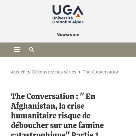
Gestion des cookies
Newsroom
Ouvrir le menu principal
Ouvrir le moteur de recherche
Vous êtes ici :
Accueil
Découvrez nos séries
The Conversation
The Conversation : " En
Afghanistan, la crise
humanitaire risque de
déboucher sur une famine
catastrophique" Partie 1