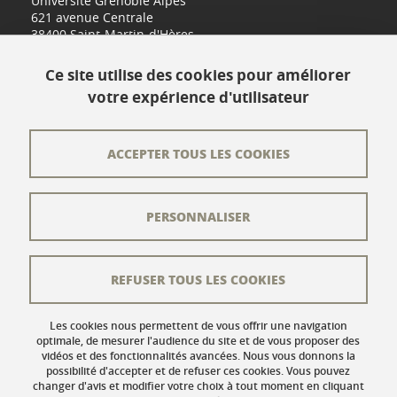
Université Grenoble Alpes
621 avenue Centrale
38400 Saint-Martin-d'Hères
www.univ-grenoble-alpes.fr
Ce site utilise des cookies pour améliorer
votre expérience d'utilisateur
Contact
Plan du site
ACCEPTER TOUS LES COOKIES
L'équipe éditoriale
PERSONNALISER
Les auteurs
Crédits
REFUSER TOUS LES COOKIES
Mentions légales
Données personnelles
Les cookies nous permettent de vous offrir une navigation
optimale, de mesurer l'audience du site et de vous proposer des
vidéos et des fonctionnalités avancées. Nous vous donnons la
Gestion des cookies
possibilité d'accepter et de refuser ces cookies. Vous pouvez
changer d'avis et modifier votre choix à tout moment en cliquant
Accessibilité : non conforme