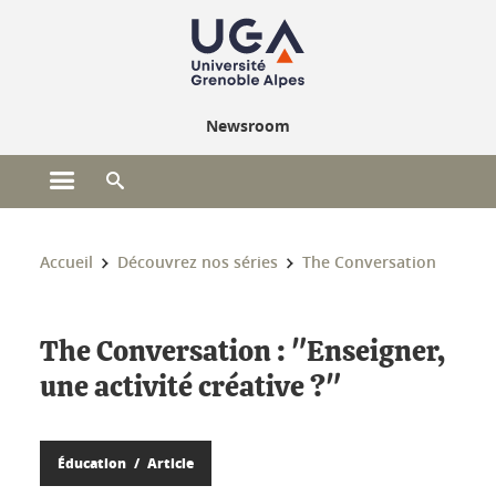
Gestion des cookies
Newsroom
Ouvrir le menu principal
Ouvrir le moteur de recherche
Vous êtes ici :
Accueil
Découvrez nos séries
The Conversation
The Conversation : "Enseigner,
une activité créative ?"
Éducation
Article