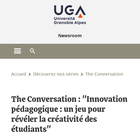
Gestion des cookies
Newsroom
Ouvrir le menu principal
Ouvrir le moteur de recherche
Vous êtes ici :
Accueil
Découvrez nos séries
The Conversation
The Conversation : "Innovation
pédagogique : un jeu pour
révéler la créativité des
étudiants"