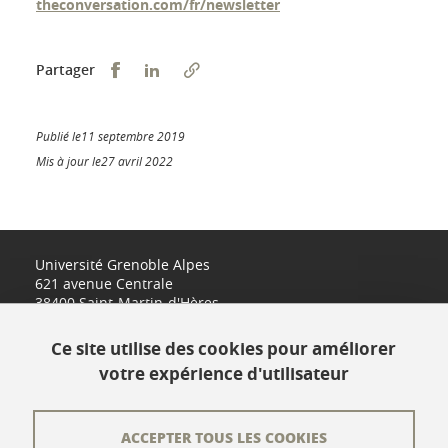
theconversation.com/fr/newsletter
Partager sur Facebook
Partager sur LinkedIn
Partager
Publié le11 septembre 2019
Mis à jour le27 avril 2022
Université Grenoble Alpes
621 avenue Centrale
38400 Saint-Martin-d'Hères
www.univ-grenoble-alpes.fr
Ce site utilise des cookies pour améliorer
votre expérience d'utilisateur
Contact
Plan du site
ACCEPTER TOUS LES COOKIES