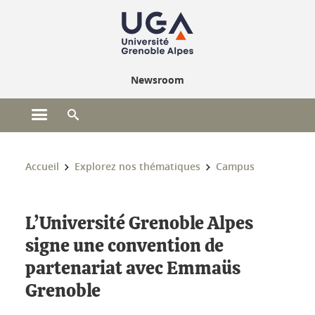
Gestion des cookies
Newsroom
Ouvrir le menu principal
Ouvrir le moteur de recherche
Vous êtes ici :
Accueil
Explorez nos thématiques
Campus
L’Université Grenoble Alpes
signe une convention de
partenariat avec Emmaüs
Grenoble