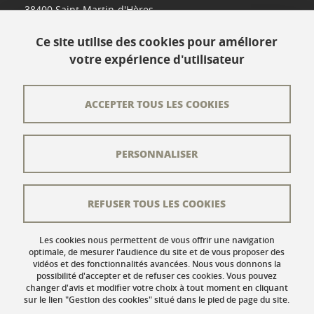
38400 Saint-Martin-d'Hères
www.univ-grenoble-alpes.fr
Ce site utilise des cookies pour améliorer
votre expérience d'utilisateur
Contact
Plan du site
ACCEPTER TOUS LES COOKIES
L'équipe éditoriale
PERSONNALISER
Les auteurs
Crédits
REFUSER TOUS LES COOKIES
Mentions légales
Données personnelles
Les cookies nous permettent de vous offrir une navigation
optimale, de mesurer l'audience du site et de vous proposer des
vidéos et des fonctionnalités avancées. Nous vous donnons la
Gestion des cookies
possibilité d'accepter et de refuser ces cookies. Vous pouvez
changer d'avis et modifier votre choix à tout moment en cliquant
Accessibilité : non conforme
sur le lien "Gestion des cookies" situé dans le pied de page du site.