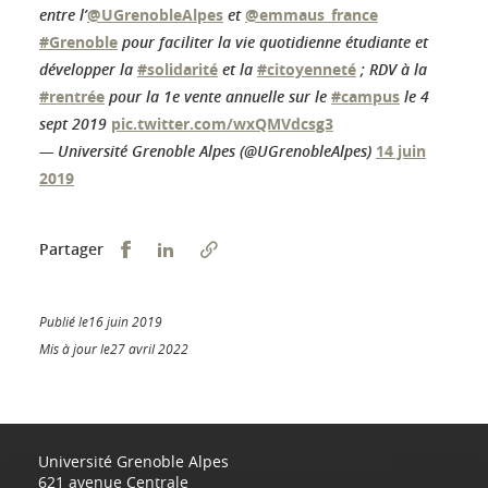
entre l’
@UGrenobleAlpes
et
@emmaus_france
#Grenoble
pour faciliter la vie quotidienne étudiante et
développer la
#solidarité
et la
#citoyenneté
; RDV à la
#rentrée
pour la 1e vente annuelle sur le
#campus
le 4
sept 2019
pic.twitter.com/wxQMVdcsg3
— Université Grenoble Alpes (@UGrenobleAlpes)
14 juin
2019
Partager sur Facebook
Partager sur LinkedIn
Partager
Publié le16 juin 2019
Mis à jour le27 avril 2022
Université Grenoble Alpes
621 avenue Centrale