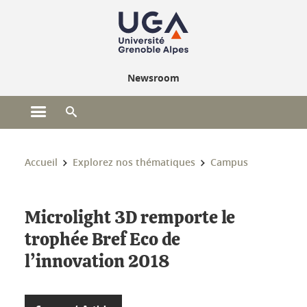
Gestion des cookies
Newsroom
Ouvrir le menu principal
Ouvrir le moteur de recherche
Vous êtes ici :
Accueil
Explorez nos thématiques
Campus
Microlight 3D remporte le
trophée Bref Eco de
l’innovation 2018