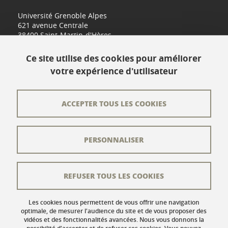
Université Grenoble Alpes
621 avenue Centrale
38400 Saint-Martin-d'Hères
www.univ-grenoble-alpes.fr
Ce site utilise des cookies pour améliorer
votre expérience d'utilisateur
Contact
Plan du site
ACCEPTER TOUS LES COOKIES
L'équipe éditoriale
PERSONNALISER
Les auteurs
Crédits
REFUSER TOUS LES COOKIES
Mentions légales
Données personnelles
Les cookies nous permettent de vous offrir une navigation
optimale, de mesurer l'audience du site et de vous proposer des
vidéos et des fonctionnalités avancées. Nous vous donnons la
Gestion des cookies