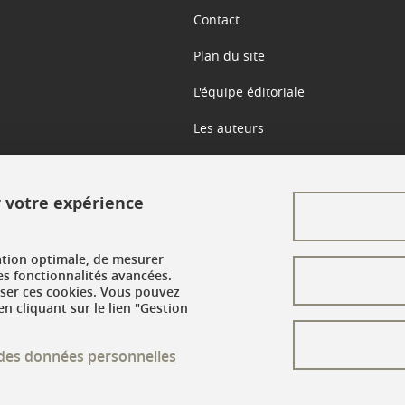
Contact
Plan du site
L'équipe éditoriale
Les auteurs
Crédits
r votre expérience
Mentions légales
Données personnelles
ation optimale, de mesurer
Gestion des cookies
es fonctionnalités avancées.
user ces cookies. Vous pouvez
n cliquant sur le lien "Gestion
Accessibilité : non conforme
n des données personnelles