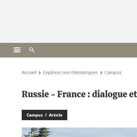
Gestion des cookies
Ouvrir le menu principal
Ouvrir le moteur de recherche
Vous êtes ici :
Accueil
Explorez nos thématiques
Campus
Russie - France : dialogue e
Campus
Article