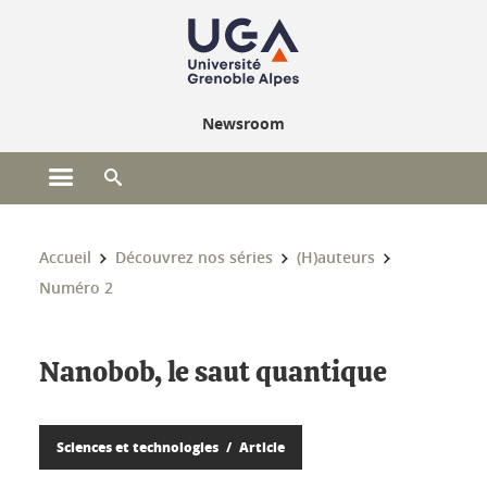
Gestion des cookies
Newsroom
Ouvrir le menu principal
Ouvrir le moteur de recherche
Vous êtes ici :
Accueil
Découvrez nos séries
(H)auteurs
Numéro 2
Nanobob, le saut quantique
Sciences et technologies
Article