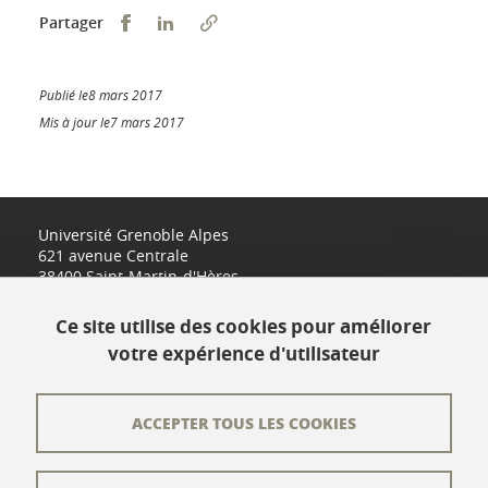
Partager sur Facebook
Partager sur LinkedIn
Partager
Publié le8 mars 2017
Mis à jour le7 mars 2017
Université Grenoble Alpes
621 avenue Centrale
38400 Saint-Martin-d'Hères
www.univ-grenoble-alpes.fr
Ce site utilise des cookies pour améliorer
votre expérience d'utilisateur
Contact
Plan du site
ACCEPTER TOUS LES COOKIES
L'équipe éditoriale