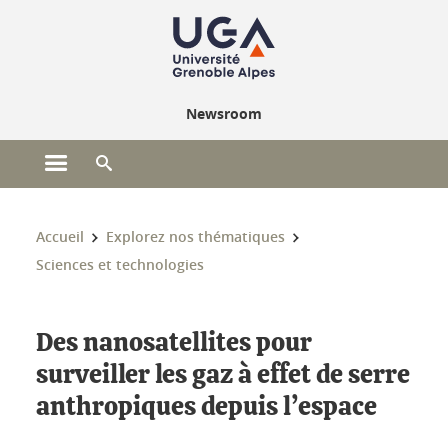
Gestion des cookies
Newsroom
Ouvrir le menu principal
Ouvrir le moteur de recherche
Vous êtes ici :
Accueil
Explorez nos thématiques
Sciences et technologies
Des nanosatellites pour
surveiller les gaz à effet de serre
anthropiques depuis l’espace