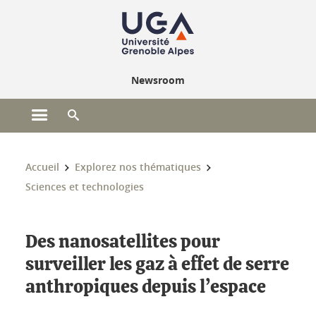
Gestion des cookies
Newsroom
Ouvrir le menu principal
Ouvrir le moteur de recherche
Vous êtes ici :
Accueil
Explorez nos thématiques
Sciences et technologies
Des nanosatellites pour
surveiller les gaz à effet de serre
anthropiques depuis l’espace