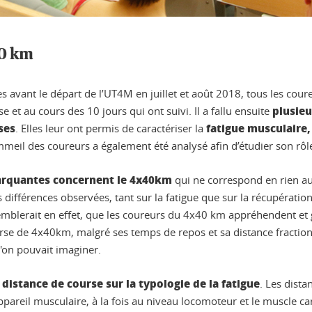
60 km
es avant le départ de l’UT4M en juillet et août 2018, tous les cour
plusieu
 et au cours des 10 jours qui ont suivi. Il a fallu ensuite
ses
fatigue musculaire,
. Elles leur ont permis de caractériser la
meil des coureurs a également été analysé afin d’étudier son rôl
 marquantes concernent le 4x40km
qui ne correspond en rien aux
 différences observées, tant sur la fatigue que sur la récupératio
 semblerait en effet, que les coureurs du 4x40 km appréhendent 
ourse de 4x40km, malgré ses temps de repos et sa distance fracti
l'on pouvait imaginer.
a distance de course sur la typologie de la fatigue
. Les dist
’appareil musculaire, à la fois au niveau locomoteur et le muscle 