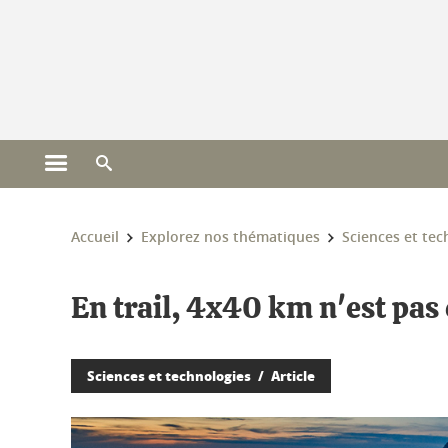
Gestion des cookies
Ouvrir le menu principal
Ouvrir le moteur de recherche
Vous êtes ici :
Accueil
Explorez nos thématiques
Sciences et tec
En trail, 4x40 km n'est pas
Sciences et technologies
Article