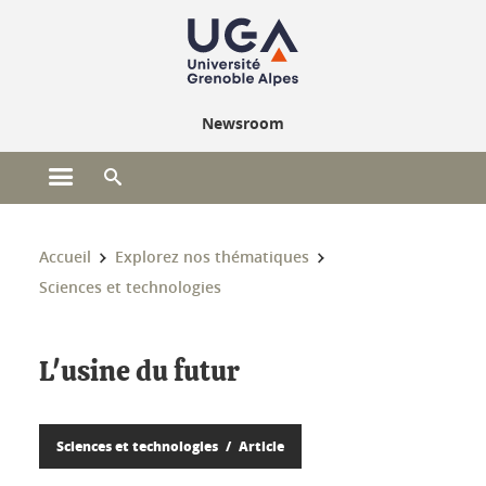
Gestion des cookies
Newsroom
Ouvrir le menu principal
Ouvrir le moteur de recherche
Vous êtes ici :
Accueil
Explorez nos thématiques
Sciences et technologies
L'usine du futur
Sciences et technologies
Article