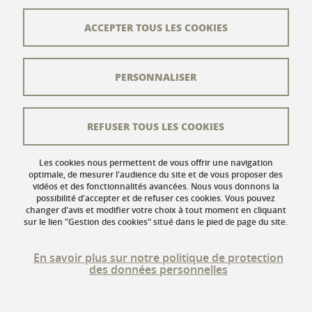
Plan du site
ACCEPTER TOUS LES COOKIES
L'équipe éditoriale
PERSONNALISER
Les auteurs
Crédits
REFUSER TOUS LES COOKIES
Mentions légales
Données personnelles
Les cookies nous permettent de vous offrir une navigation
optimale, de mesurer l'audience du site et de vous proposer des
vidéos et des fonctionnalités avancées. Nous vous donnons la
Gestion des cookies
possibilité d'accepter et de refuser ces cookies. Vous pouvez
changer d'avis et modifier votre choix à tout moment en cliquant
Accessibilité : non conforme
sur le lien "Gestion des cookies" situé dans le pied de page du site.
En savoir plus sur notre politique de protection
des données personnelles