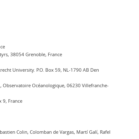
nce
tyrs, 38054 Grenoble, France
recht University. P.O. Box 59, NL-1790 AB Den
, Observatoire Océanologique, 06230 Villefranche-
x 9, France
bastien Colin, Colomban de Vargas, Martí Galí, Rafel