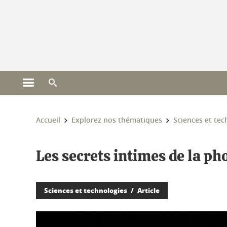
Gestion des cookies
Ouvrir le menu principal
Ouvrir le moteur de recherche
Vous êtes ici :
Accueil
Explorez nos thématiques
Sciences et tec
Les secrets intimes de la p
Sciences et technologies
Article