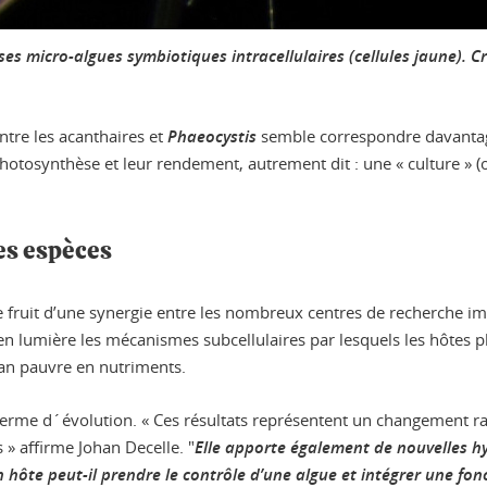
s micro-algues symbiotiques intracellulaires (cellules jaune). Cr
tre les acanthaires et
Phaeocystis
semble correspondre davantage 
tosynthèse et leur rendement, autrement dit : une « culture » (ou
.
es espèces
 le fruit d’une synergie entre les nombreux centres de recherche i
t en lumière les mécanismes subcellulaires par lesquels les hôtes 
an pauvre en nutriments.
en terme d´évolution. « Ces résultats représentent un changement
» affirme Johan Decelle. "
Elle apporte également de nouvelles h
ôte peut-il prendre le contrôle d’une algue et intégrer une fon