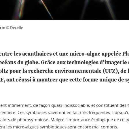
rin © Decelle
e entre les acanthaires et une micro-algue appelée 
 océans du globe. Grâce aux technologies d’imageri
ltz pour la recherche environnementale (UFZ), de l
RF, ont réussi à montrer que cette forme unique de 
cient intimement, de façon quasi-indissociable, et constituent de
entière. Ces symbioses s’avèrent en fait très fréquentes. Lorsqu
le alors de photosymbiose. Malgré l’importance écologique de ce 
ent les micro-algues symbiotiques sont encore mal compris.