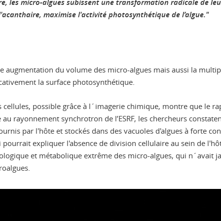
re, les micro-algues subissent une transformation radicale de leu
acanthaire, maximise l'activité photosynthétique de l’algue."
ne augmentation du volume des micro-algues mais aussi la multipl
ativement la surface photosynthétique.
 des cellules, possible grâce à l´imagerie chimique, montre que l
e au rayonnement synchrotron de l’ESRF, les chercheurs constaten
ournis par l'hôte et stockés dans des vacuoles d'algues à forte con
ourrait expliquer l'absence de division cellulaire au sein de l'h
logique et métabolique extrême des micro-algues, qui n´avait j
roalgues.