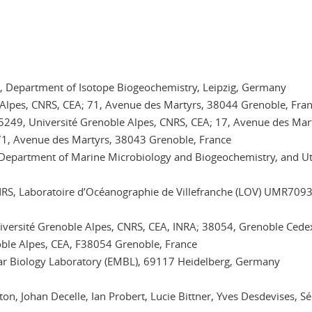
, Department of Isotope Biogeochemistry, Leipzig, Germany
le Alpes, CNRS, CEA; 71, Avenue des Martyrs, 38044 Grenoble, Fra
5249, Université Grenoble Alpes, CNRS, CEA; 17, Avenue des Mar
 71, Avenue des Martyrs, 38043 Grenoble, France
, Department of Marine Microbiology and Biogeochemistry, and Ut
NRS, Laboratoire d’Océanographie de Villefranche (LOV) UMR7093
Université Grenoble Alpes, CNRS, CEA, INRA; 38054, Grenoble Cede
noble Alpes, CEA, F38054 Grenoble, France
lar Biology Laboratory (EMBL), 69117 Heidelberg, Germany
on, Johan Decelle, Ian Probert, Lucie Bittner, Yves Desdevises, Sé