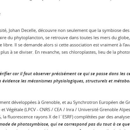
e
ité, Johan Decelle, découvre non seulement que la symbiose des 
laire du phytoplancton, se retrouve dans toutes les mers du globe
e libre. Il se demande alors si cette association est vraiment à l
 plus à se diviser. En revanche, ses chloroplastes, lieu de la photo
rifier car il faut observer précisément ce qui se passe dans les ce
n évidence les mécanismes physiologiques, structurels et métaboli
mment développées à Grenoble, et au Synchrotron Européen de Gre
et Végétale (LPCV - CNRS / CEA / Inra / Université Grenoble Alpes) 
, la fluorescence rayons X de l´ESRF) complétées par des analyse
de de photosymbiose, qui ne correspond pas du tout à ce que l’