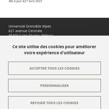
Mis à jour le27 avril 2022
Université Grenoble Alpes
621 avenue Centrale
38400 Saint-Martin-d'Hères
www.univ-grenoble-alpes.fr
Ce site utilise des cookies pour améliorer
votre expérience d'utilisateur
Contact
Plan du site
ACCEPTER TOUS LES COOKIES
L'équipe éditoriale
PERSONNALISER
Les auteurs
Crédits
REFUSER TOUS LES COOKIES
Mentions légales