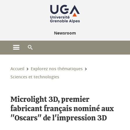
Gestion des cookies
Newsroom
Ouvrir le menu principal
Ouvrir le moteur de recherche
Vous êtes ici :
Accueil
Explorez nos thématiques
Sciences et technologies
Microlight 3D, premier
fabricant français nominé aux
"Oscars" de l'impression 3D