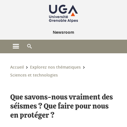
Gestion des cookies
Newsroom
Ouvrir le menu principal
Ouvrir le moteur de recherche
Vous êtes ici :
Accueil
Explorez nos thématiques
Sciences et technologies
Que savons-nous vraiment des
séismes ? Que faire pour nous
en protéger ?