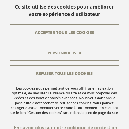
Ce site utilise des cookies pour améliorer
votre expérience d'utilisateur
Contact
Plan du site
ACCEPTER TOUS LES COOKIES
L'équipe éditoriale
PERSONNALISER
Les auteurs
Crédits
REFUSER TOUS LES COOKIES
Mentions légales
Données personnelles
Les cookies nous permettent de vous offrir une navigation
optimale, de mesurer l'audience du site et de vous proposer des
vidéos et des fonctionnalités avancées. Nous vous donnons la
Gestion des cookies
possibilité d'accepter et de refuser ces cookies. Vous pouvez
changer d'avis et modifier votre choix à tout moment en cliquant
Accessibilité : non conforme
sur le lien "Gestion des cookies" situé dans le pied de page du site.
En savoir plus sur notre politique de protection