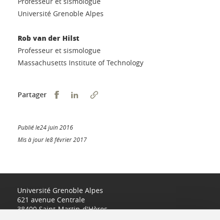
Professeur et sismologue
Université Grenoble Alpes
Rob van der Hilst
Professeur et sismologue
Massachusetts Institute of Technology
Partager sur Facebook
Partager sur LinkedIn
Partager
Publié le24 juin 2016
Mis à jour le8 février 2017
Université Grenoble Alpes
621 avenue Centrale
38400 Saint-Martin-d'Hères
www.univ-grenoble-alpes.fr