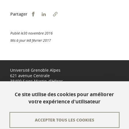
Partager sur Facebook
Partager sur LinkedIn
Partager
Publié le30 novembre 2016
Mis à jour le8 février 2017
Université Grenoble Alpes
621 avenue Centrale
38400 Saint-Martin-d'Hères
www.univ-grenoble-alpes.fr
Ce site utilise des cookies pour améliorer
votre expérience d'utilisateur
Contact
Plan du site
ACCEPTER TOUS LES COOKIES