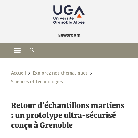
Gestion des cookies
Newsroom
Ouvrir le menu principal
Ouvrir le moteur de recherche
Vous êtes ici :
Accueil
Explorez nos thématiques
Sciences et technologies
Retour d’échantillons martiens
: un prototype ultra-sécurisé
conçu à Grenoble