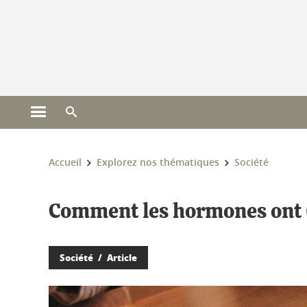
Gestion des cookies
Ouvrir le menu principal
Ouvrir le moteur de recherche
Vous êtes ici :
Accueil
Explorez nos thématiques
Société
Comment les hormones ont (
Société
Article