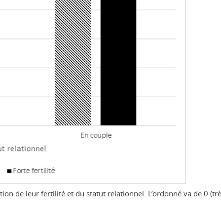
on de leur fertilité et du statut relationnel. L’ordonné va de 0 (tr