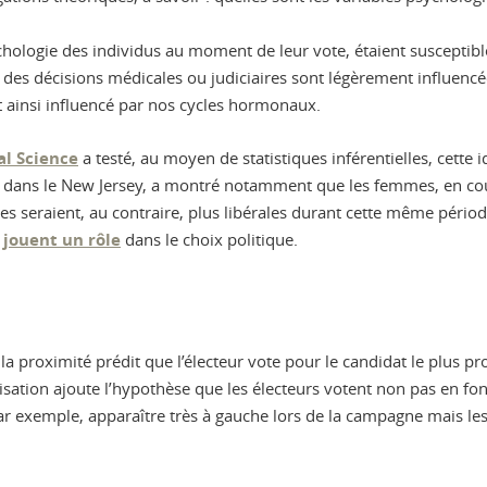
ychologie des individus au moment de leur vote, étaient susceptibles
des décisions médicales ou judiciaires sont légèrement influencé
ait ainsi influencé par nos cycles hormonaux.
al Science
a testé, au moyen de statistiques inférentielles, cett
l dans le New Jersey, a montré notamment que les femmes, en cou
s seraient, au contraire, plus libérales durant cette même période
s
jouent un rôle
dans le choix politique.
de la proximité prédit que l’électeur vote pour le candidat le plus 
ualisation ajoute l’hypothèse que les électeurs votent non pas en f
, par exemple, apparaître très à gauche lors de la campagne mais le