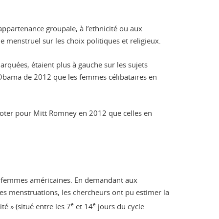
appartenance groupale, à l’ethnicité ou aux
e menstruel sur les choix politiques et religieux.
rquées, étaient plus à gauche sur les sujets
k Obama de 2012 que les femmes célibataires en
 voter pour Mitt Romney en 2012 que celles en
 de femmes américaines. En demandant aux
nes menstruations, les chercheurs ont pu estimer la
é » (situé entre les 7
e
et 14
e
jours du cycle