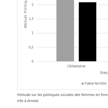
Attitude sur les politiques sociales des femmes en foncti
très à droite).