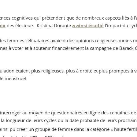
ences cognitives qui prétendent que de nombreux aspects liés à l’
oix
des électeurs. Kristina Durante
a ainsi étudié
l’impact du cycl
 les femmes célibataires avaient des opinions religieuses moins ma
lines à voter et à soutenir financièrement la campagne de Barac
ation étaient plus religieuses, plus à droite et plus promptes à
le menstruel.
 à interroger au moyen de questionnaires en ligne des centaines
 la longueur de leurs cycles ou la date probable de leurs prochai
ainsi pu créer un groupe de femme dans la catégorie « haute fertilit
e
e