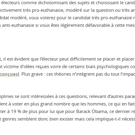
des électeurs comme dichotomisant des sujets et choisissant le can
ectivement très pro-euthanasie, modéré sur la question ou très a
 candidat modéré, vous voterez pour le candidat très pro-euthanas
rès anti-euthanasie si vous êtes légèrement défavorable à cette mes
il est évident que l’électeur peut difficilement se placer et place
t victime d’idées reçues voire de certains biais psychologiques c
éconçues
). Plus grave : ces théories n’intègrent pas du tout l’im
lines se sont intéressées à ces questions, relevant d’autres para
dent à voter en plus grand nombre que les hommes, ce qui en fai
ter à 19 % de plus pour lui que pour Barack Obama, ce dernier re
genres semblent donc bien exister mais cela implique-t-il néces