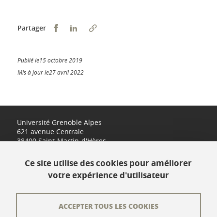
Partager sur Facebook
Partager sur LinkedIn
Partager
Publié le15 octobre 2019
Mis à jour le27 avril 2022
Université Grenoble Alpes
621 avenue Centrale
38400 Saint-Martin-d'Hères
www.univ-grenoble-alpes.fr
Ce site utilise des cookies pour améliorer
votre expérience d'utilisateur
Contact
Plan du site
ACCEPTER TOUS LES COOKIES