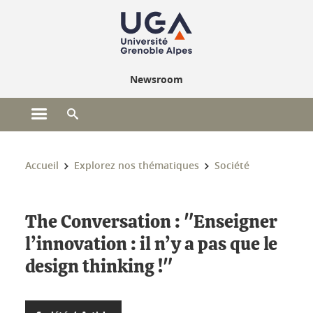
Gestion des cookies
Newsroom
Ouvrir le menu principal
Ouvrir le moteur de recherche
Vous êtes ici :
Accueil
Explorez nos thématiques
Société
The Conversation : "Enseigner
l’innovation : il n’y a pas que le
design thinking !"