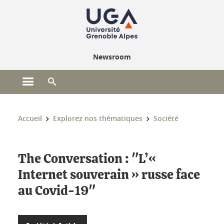
Gestion des cookies
Newsroom
Ouvrir le menu principal
Ouvrir le moteur de recherche
Vous êtes ici :
Accueil
Explorez nos thématiques
Société
The Conversation : "L’«
Internet souverain » russe face
au Covid-19"