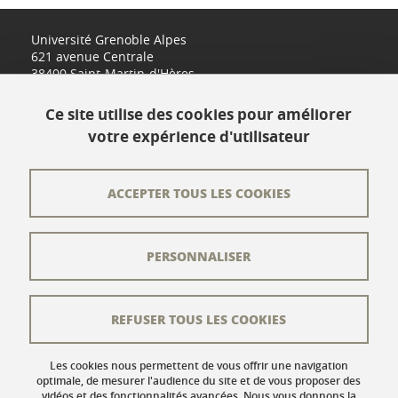
Université Grenoble Alpes
621 avenue Centrale
38400 Saint-Martin-d'Hères
www.univ-grenoble-alpes.fr
Ce site utilise des cookies pour améliorer
votre expérience d'utilisateur
Contact
Plan du site
ACCEPTER TOUS LES COOKIES
L'équipe éditoriale
PERSONNALISER
Les auteurs
Crédits
REFUSER TOUS LES COOKIES
Mentions légales
Données personnelles
Les cookies nous permettent de vous offrir une navigation
optimale, de mesurer l'audience du site et de vous proposer des
vidéos et des fonctionnalités avancées. Nous vous donnons la