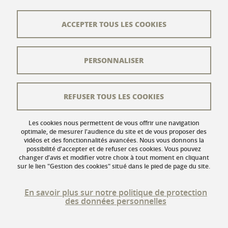
Contact
Plan du site
ACCEPTER TOUS LES COOKIES
L'équipe éditoriale
PERSONNALISER
Les auteurs
Crédits
REFUSER TOUS LES COOKIES
Mentions légales
Données personnelles
Les cookies nous permettent de vous offrir une navigation
optimale, de mesurer l'audience du site et de vous proposer des
vidéos et des fonctionnalités avancées. Nous vous donnons la
Gestion des cookies
possibilité d'accepter et de refuser ces cookies. Vous pouvez
changer d'avis et modifier votre choix à tout moment en cliquant
Accessibilité : non conforme
sur le lien "Gestion des cookies" situé dans le pied de page du site.
En savoir plus sur notre politique de protection
des données personnelles