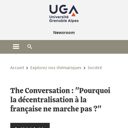
Gestion des cookies
Newsroom
Ouvrir le menu principal
Ouvrir le moteur de recherche
Vous êtes ici :
Accueil
Explorez nos thématiques
Société
The Conversation : "Pourquoi
la décentralisation à la
française ne marche pas ?"