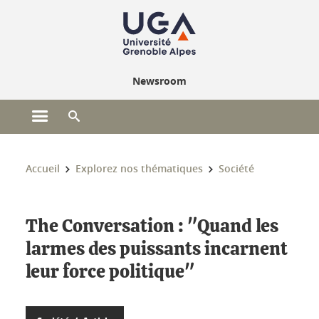
Gestion des cookies
Newsroom
Ouvrir le menu principal
Ouvrir le moteur de recherche
Vous êtes ici :
Accueil
Explorez nos thématiques
Société
The Conversation : "Quand les
larmes des puissants incarnent
leur force politique"