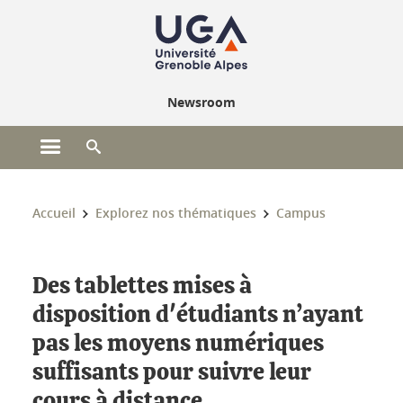
Gestion des cookies
Newsroom
Ouvrir le menu principal
Ouvrir le moteur de recherche
Vous êtes ici :
Accueil
Explorez nos thématiques
Campus
Des tablettes mises à
disposition d'étudiants n’ayant
pas les moyens numériques
suffisants pour suivre leur
cours à distance