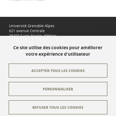
Université Grenoble Alpes
621 avenue Centrale
38400 Saint-Martin-d'Hères
www.univ-grenoble-alpes.fr
Ce site utilise des cookies pour améliorer
votre expérience d'utilisateur
Contact
Plan du site
ACCEPTER TOUS LES COOKIES
L'équipe éditoriale
PERSONNALISER
Les auteurs
Crédits
REFUSER TOUS LES COOKIES
Mentions légales