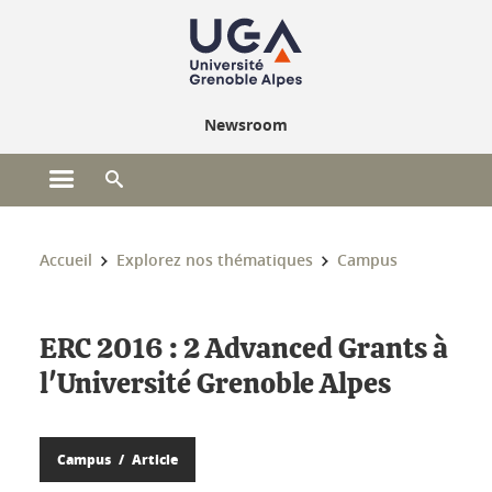
Gestion des cookies
Newsroom
Ouvrir le menu principal
Ouvrir le moteur de recherche
Vous êtes ici :
Accueil
Explorez nos thématiques
Campus
ERC 2016 : 2 Advanced Grants à
l'Université Grenoble Alpes
Campus
Article