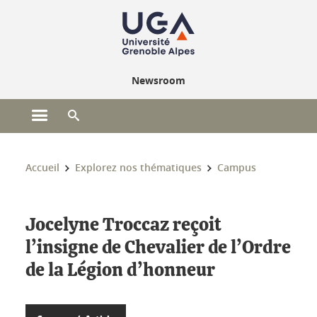
Gestion des cookies
Newsroom
Ouvrir le menu principal
Ouvrir le moteur de recherche
Vous êtes ici :
Accueil
Explorez nos thématiques
Campus
Jocelyne Troccaz reçoit
l’insigne de Chevalier de l’Ordre
de la Légion d’honneur