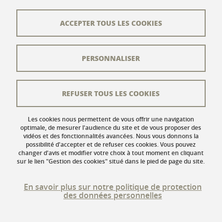
Plan du site
ACCEPTER TOUS LES COOKIES
L'équipe éditoriale
PERSONNALISER
Les auteurs
Crédits
REFUSER TOUS LES COOKIES
Mentions légales
Données personnelles
Les cookies nous permettent de vous offrir une navigation
optimale, de mesurer l'audience du site et de vous proposer des
vidéos et des fonctionnalités avancées. Nous vous donnons la
Gestion des cookies
possibilité d'accepter et de refuser ces cookies. Vous pouvez
changer d'avis et modifier votre choix à tout moment en cliquant
Accessibilité : non conforme
sur le lien "Gestion des cookies" situé dans le pied de page du site.
En savoir plus sur notre politique de protection
des données personnelles