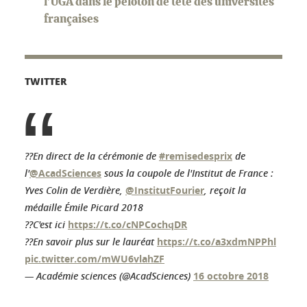
l’UGA dans le peloton de tête des universités
françaises
TWITTER
??En direct de la cérémonie de
#remisedesprix
de
l'
@AcadSciences
sous la coupole de l'Institut de France :
Yves Colin de Verdière,
@InstitutFourier
, reçoit la
médaille Émile Picard 2018
??C'est ici
https://t.co/cNPCochqDR
??En savoir plus sur le lauréat
https://t.co/a3xdmNPPhl
pic.twitter.com/mWU6vlahZF
— Académie sciences (@AcadSciences)
16 octobre 2018