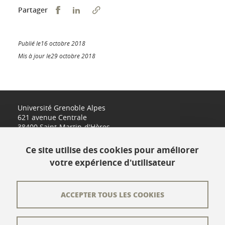
Partager sur Facebook
Partager sur LinkedIn
Partager
Publié le16 octobre 2018
Mis à jour le29 octobre 2018
Université Grenoble Alpes
621 avenue Centrale
38400 Saint-Martin-d'Hères
www.univ-grenoble-alpes.fr
Ce site utilise des cookies pour améliorer
votre expérience d'utilisateur
Contact
Plan du site
ACCEPTER TOUS LES COOKIES
L'équipe éditoriale