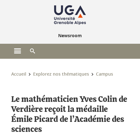
Gestion des cookies
Newsroom
Ouvrir le menu principal
Ouvrir le moteur de recherche
Vous êtes ici :
Accueil
Explorez nos thématiques
Campus
Le mathématicien Yves Colin de
Verdière reçoit la médaille
Émile Picard de l’Académie des
sciences