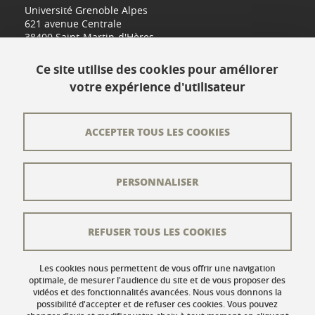
Université Grenoble Alpes
621 avenue Centrale
38400 Saint-Martin-d'Hères
www.univ-grenoble-alpes.fr
Ce site utilise des cookies pour améliorer
votre expérience d'utilisateur
Contact
Plan du site
ACCEPTER TOUS LES COOKIES
L'équipe éditoriale
PERSONNALISER
Les auteurs
Crédits
REFUSER TOUS LES COOKIES
Mentions légales
Données personnelles
Les cookies nous permettent de vous offrir une navigation
optimale, de mesurer l'audience du site et de vous proposer des
vidéos et des fonctionnalités avancées. Nous vous donnons la
Gestion des cookies
possibilité d'accepter et de refuser ces cookies. Vous pouvez