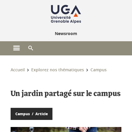
Gestion des cookies
Newsroom
Ouvrir le menu principal
Ouvrir le moteur de recherche
Vous êtes ici :
Accueil
Explorez nos thématiques
Campus
Un jardin partagé sur le campus
Campus
Article